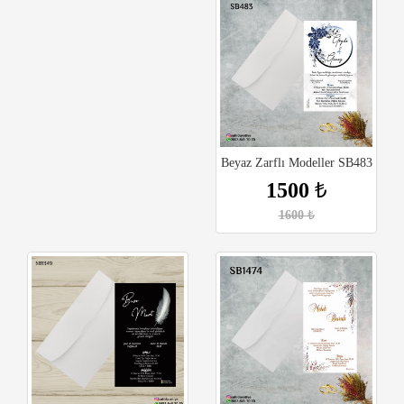
Beyaz Zarflı Modeller SB483
1500
₺
1600
₺