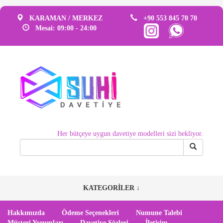
KARAMAN / MERKEZ
+90 553 845 70 70
Mesai: 09:00 - 24:00
Her bütçeye uygun davetiye modelleri sizi bekliyor.
KATEGORİLER ↓
Hakkımızda
Ödeme Seçenekleri
Numune Talebi
Müsteri Yorumları
Davetiye Sözleri
İletişim